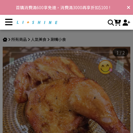
桶仔雞(烤半雞) | 李享家，閃耀你的生活
首購消費滿600享免運，消費滿3000再享折扣$100 !
所有商品
人氣美食
涮嘴小食
1
/
2