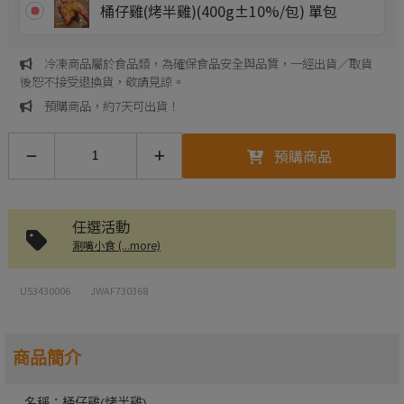
桶仔雞(烤半雞)(400g±10%/包) 單包
冷凍商品屬於食品類，為確保食品安全與品質，一經出貨／取貨
後恕不接受退換貨，敬請見諒。
預購商品，約7天可出貨！
預購商品
任選活動
涮嘴小食 (...more)
U53430006
JWAF730368
商品簡介
名稱：桶仔雞(烤半雞)