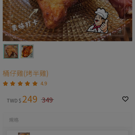
桶仔雞(烤半雞)
4.9
249
349
TWD $
規格