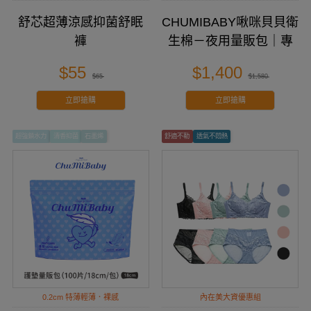
舒芯超薄涼感抑菌舒眠
CHUMIBABY啾咪貝貝衛
褲
生棉－夜用量販包｜專
為台灣女性設計
$55
$1,400
$65
$1,580
立即搶購
立即搶購
超強鎖水力
清香抑菌
石墨烯
舒適不勒
透氣不悶熱
0.2cm 特薄輕薄．裸感
內在美大資優惠組