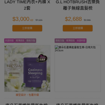
LADY TIME內衣+內褲 X
G.L HOTBRUSH吉樂負
2套
離子無線直髮梳
$3,000
$2,688
$7,120
$2,988
立即搶購
立即搶購
抗菌抑菌
輕薄透氣
吸收力強
吸收力強
輕薄透氣
抗菌抑菌
褲型設計・包覆升級