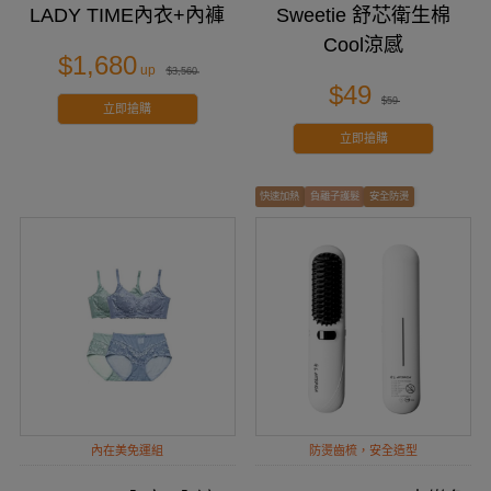
LADY TIME內衣+內褲
Sweetie 舒芯衛生棉
Cool涼感
$1,680
$3,560
$49
$59
立即搶購
立即搶購
快速加熱
負離子護髮
安全防燙
內在美免運組
防燙齒梳，安全造型