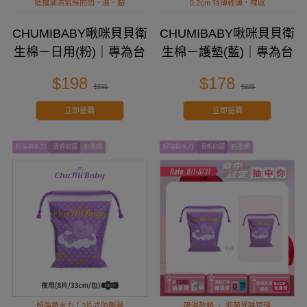
抵擋潮濕氣候的悶．濕．黏
0.2cm 特薄輕薄．裸感
CHUMIBABY啾咪貝貝衛
CHUMIBABY啾咪貝貝衛
生棉－日用(粉)｜專為台
生棉－護墊(藍)｜專為台
灣女性設計
灣女性設計
$198
$178
$235
$225
立即搶購
立即搶購
超強鎖水力
清香抑菌
石墨烯
超強鎖水力
清香抑菌
石墨烯
超強鎖水力！3片式防側漏
吸濕散熱 ‧ 抑菌異味管理