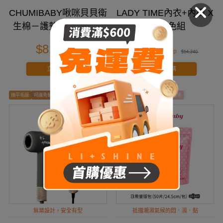
CHUMIBABY啾咪貝貝衛
LADY TIME內衣+內褲 X
生棉－護墊量販包｜專
4套包色組
為台灣女性設計
$810
$5,000
$1,020
$14,240
立即搶購
立即搶購
撫平毛躁
呵護秀髮
超強鎖水力
清香抑菌
石墨烯
無葉設計，安全有型
抵擋潮濕氣候的悶．濕．黏