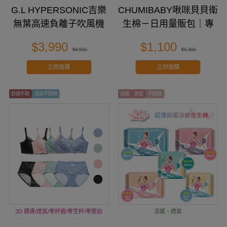
G.L HYPERSONIC吉樂
CHUMIBABY啾咪貝貝衛
無葉高速負離子吹風機
生棉－日用量販包｜專
為台灣女性設計
$3,990
$1,100
$4,590
$1,300
立即搶購
立即搶購
舒適不勒
透氣不悶熱
涼感
透氣
不悶熱
3D 親膚/透氣/零杯痕/零空杯/零壓迫
涼感、透氣