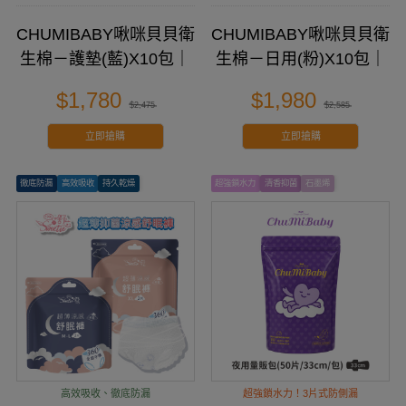
CHUMIBABY啾咪貝貝衛
CHUMIBABY啾咪貝貝衛
生棉－護墊(藍)X10包｜
生棉－日用(粉)X10包｜
專為台灣女性設計
專為台灣女性設計
$1,780
$1,980
$2,475
$2,585
立即搶購
立即搶購
徹底防漏
高效吸收
持久乾燥
超強鎖水力
清香抑菌
石墨烯
高效吸收、徹底防漏
超強鎖水力！3片式防側漏