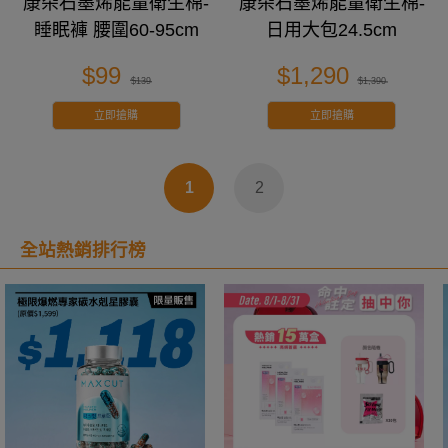
康朵石墨烯能量衛生棉-
康朵石墨烯能量衛生棉-
睡眠褲 腰圍60-95cm
日用大包24.5cm
$99
$1,290
$139
$1,390
立即搶購
立即搶購
1
2
全站熱銷排行榜