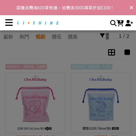
女性必備 | 李享家，閃耀你的生活
首購消費滿600享免運，消費滿3000再享折扣$100 !
篩選
1 / 2
最新
熱門
暢銷
價低
價高
超強鎖水力
清香抑菌
石墨烯
超強鎖水力
清香抑菌
石墨烯