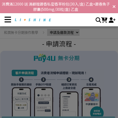
申請及繳款流程 | 李享家，閃耀你的生活
消費滿12000 送 滿額贈蕭香私密香萃粉包(30入/盒) 乙盒+蕭春魚子
膠囊(500mg/30粒/盒) 乙盒
首購消費滿600享免運，消費滿3000再享折扣$100 !
和潤無卡分期操作教學
- 申請流程 -