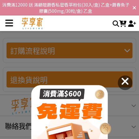
訂購流程說明 | 李享家，閃耀你的生活
消費滿12000 送 滿額贈蕭香私密香萃粉包(30入/盒) 乙盒+蕭春魚子
膠囊(500mg/30粒/盒) 乙盒
首購消費滿600享免運，消費滿3000再享折扣$100 !
訂購流程說明
退換貨說明
聯絡我們