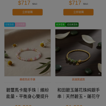
$717
$717
$817
$817
立即搶購
立即搶購
日常百搭
正向氛圍
純淨意象
成長寓意款
療癒色彩手鍊
高端質感款
碧璽馬卡龍手珠｜繽紛
和田碧玉蓮花珠純銀手
能量・平衡身心雙提升
串｜天然碧玉・蓮花守
護手串