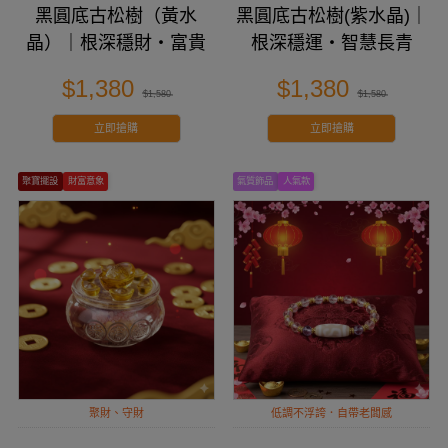
黑圓底古松樹（黃水
黑圓底古松樹(紫水晶)｜
晶）｜根深穩財・富貴
根深穩運・智慧長青
長青
$1,380
$1,380
$1,580
$1,580
立即搶購
立即搶購
聚寶擺設
財富意象
氣質飾品
人氣款
聚財、守財
低調不浮誇．自帶老闆感