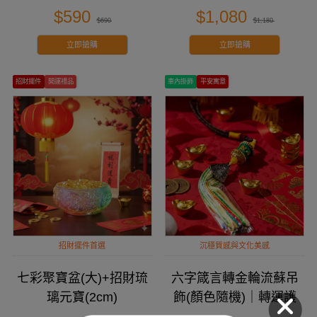
$590
$1,080
$690
$1,180
立即搶購
立即搶購
招財擺件
開運禮品
車內掛飾
平安寓意
招財擺件首選
沉穩質感與文化美感
七彩聚寶盆(大)+招財琉
六字箴言轉金輪流蘇吊
璃元寶(2cm)
飾(顏色隨機)｜轉運護
身・吉祥隨行