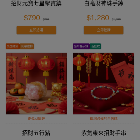
招財元寶七星聚寶鎮
白毫財神珠手鍊
$790
$1,280
$890
$1,380
立即搶購
立即搶購
桌面擺飾
開幕禮物
紫水晶手鍊
百搭款
正偏財同旺
職場必備的自信感
招財五行豬
紫氣東來招財手串