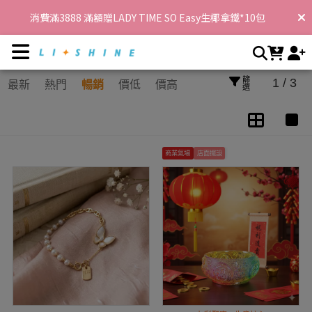
水晶專區 | 李享家，閃耀你的生活
消費滿3888 滿額贈LADY TIME SO Easy生椰拿鐵*10包
消費滿8888 滿額贈LADY TIME蕭香私密香萃粉包(10入/盒) 乙盒，
再現折388
消費滿12000 送 滿額贈蕭香私密香萃粉包(30入/盒) 乙盒+蕭春魚子
篩選
1 / 3
最新
熱門
暢銷
價低
價高
膠囊(500mg/30粒/盒) 乙盒
首購消費滿600享免運，消費滿3000再享折扣$100 !
商業氣場
店面擺設