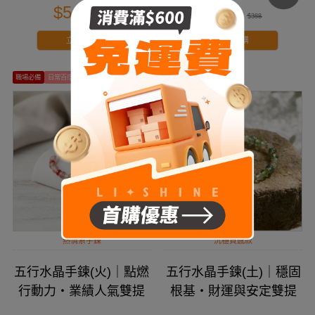
$547
$288
$728
$388
立即搶購
立即搶購
職場必備
日常百搭
大地色系
國風飾品
熱情系手鍊
沉穩質感款
五行水晶手鍊(火)｜點燃
五行水晶手鍊(土)｜穩固
行動力・業績人氣雙提
根基・財運與安定雙提
升
升