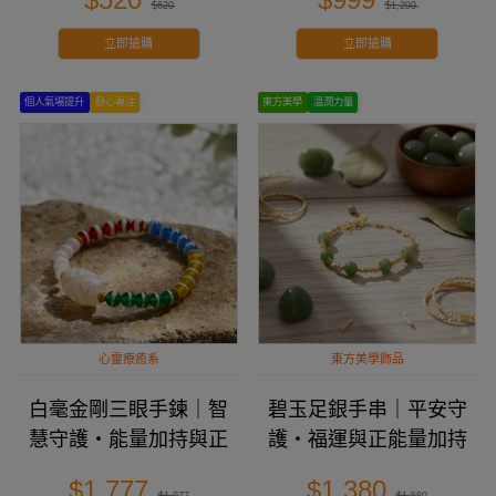
$620
$1,299
立即搶購
立即搶購
個人氣場提升
靜心專注
東方美學
溫潤力量
心靈療癒系
東方美學飾品
白毫金剛三眼手鍊｜智
碧玉足銀手串｜平安守
慧守護・能量加持與正
護・福運與正能量加持
向磁場
$1,777
$1,380
$1,977
$1,580