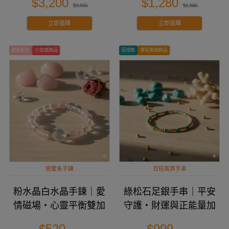
$3,200
$1,280
$3,500
$1,580
立即搶購
立即搶購
甜系配色
少女感飾品
百搭款
勇氣象徵飾品
戀愛系手鍊
百搭氣質手串
粉水晶白水晶手鍊｜愛
綠松石足銀手串｜平安
情磁場・心靈平衡雙加
守護・財運與正能量加
分
分
$520
$999