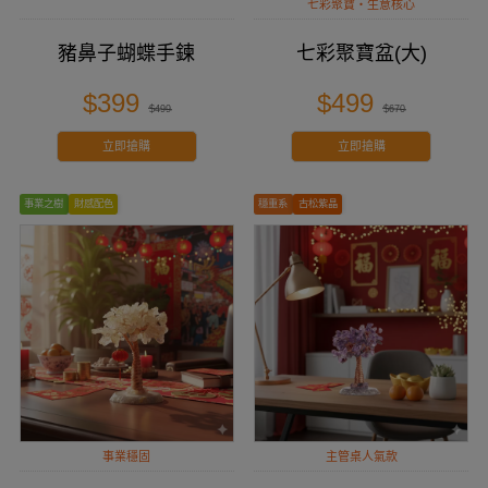
七彩聚寶・生意核心
豬鼻子蝴蝶手鍊
七彩聚寶盆(大)
$399
$499
$499
$670
立即搶購
立即搶購
事業之樹
財感配色
穩重系
古松紫晶
事業穩固
主管桌人氣款