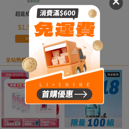
藍酮胜肽
超能橘身體乳液
$1,510
$1,610
貨到通知
全站熱銷排行榜