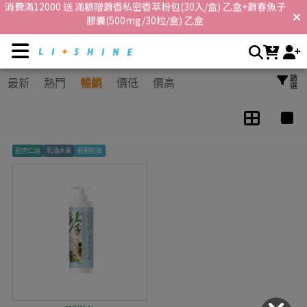
身體保養 | 李享家，閃耀你的生活
首購消費滿600享免運，消費滿3000再享折扣$100 !
篩選
最新
熱門
暢銷
價低
價高
甜杏仁油
乳油木果
藍酮胜肽