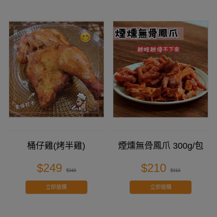
桶仔雞(烤半雞)
煙燻無骨鳳爪 300g/包
$249
$210
$349
$310
立即搶購
立即搶購