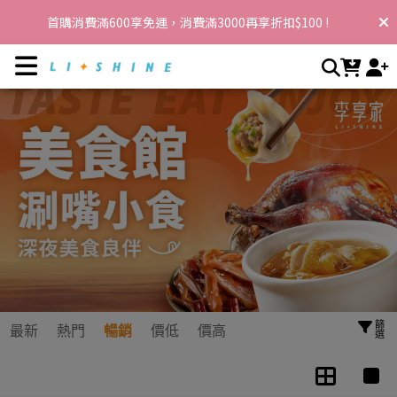
冷凍高回購美食推薦｜美味煲湯/無骨鳳爪/秘制小菜 | 李享家，
首購消費滿600享免運，消費滿3000再享折扣$100 !
閃耀你的生活
篩選
最新
熱門
暢銷
價低
價高