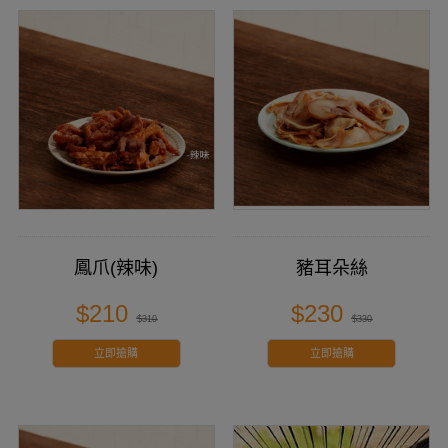
鳳爪(辣味)
豬耳朵絲
$210
$230
$310
$330
立即搶購
立即搶購