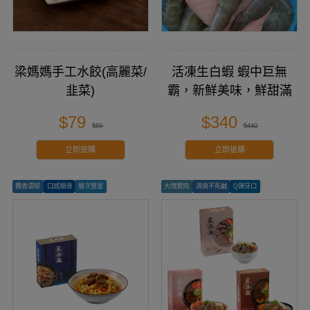
梁媽媽手工水餃(高麗菜/
活凍生白蝦 蝦中巨無
韭菜)
霸，新鮮美味，鮮甜滿
分！
$79
$340
$89
$440
立即搶購
立即搶購
醬香濃郁
口感順滑
層次豐富
大塊實肉
清爽不死鹹
Q彈牙口