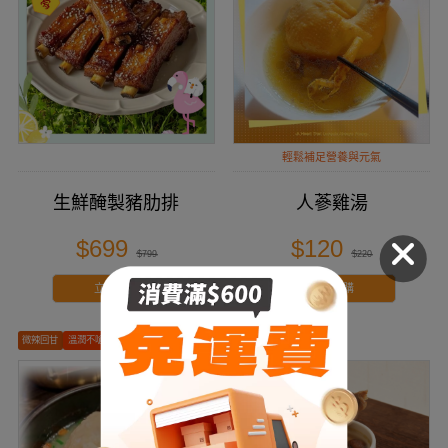
輕鬆補足營養與元氣
生鮮醃製豬肋排
人蔘雞湯
$699
$120
$799
$220
立即搶購
立即搶購
微辣回甘
溫潤不嗆
滋補養身
香氣濃郁