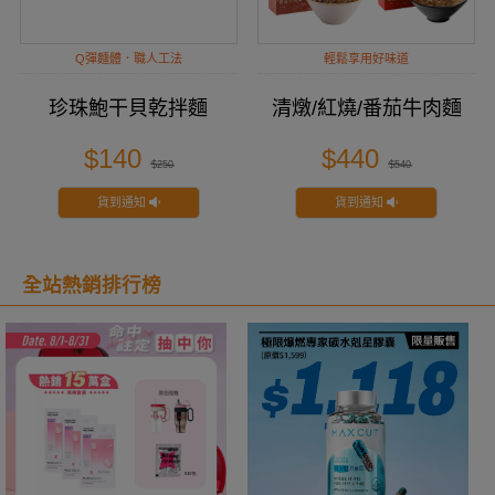
Q彈麵體．職人工法
輕鬆享用好味道
珍珠鮑干貝乾拌麵
清燉/紅燒/番茄牛肉麵
$140
$440
$250
$540
貨到通知
貨到通知
全站熱銷排行榜