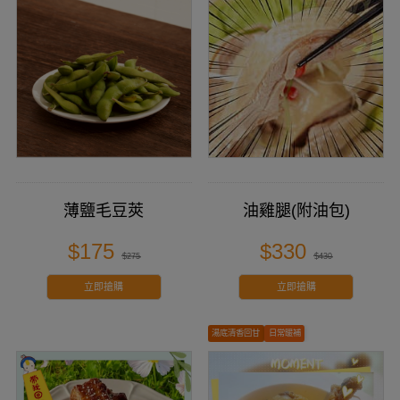
薄鹽毛豆莢
油雞腿(附油包)
$175
$330
$275
$430
立即搶購
立即搶購
湯底清香回甘
日常暖補