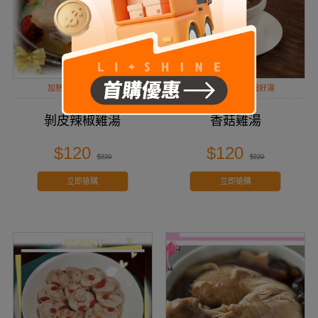
加熱即食．輕鬆上桌
一包搞定，輕鬆喝好湯
剝皮辣椒雞湯
香菇雞湯
$120
$120
$220
$220
立即搶購
立即搶購