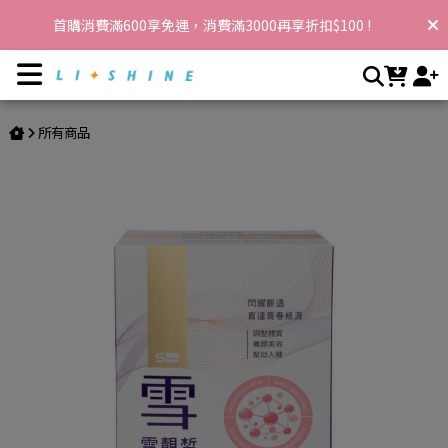
亮妍氣色保健｜由內綻放自然光澤 | 李享家，閃耀你的生活
首購消費滿600享免運，消費滿3000再享折扣$100 !
所有商品