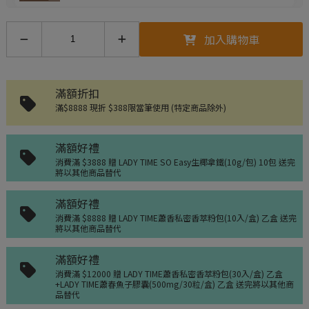
U-Cool優酷涼-衣物瞬涼冷凍噴霧(不含
加入購物車
酒精)(清新薄荷/急凍香橙)
滿額折扣
滿$8888 現折 $388限當筆使用 (特定商品除外)
U-Cool優酷涼- 汽車瞬涼冷凍噴霧(檸
檬)
滿額好禮
汽車瞬涼冷凍噴霧(檸檬)(200ml/罐) 單罐 -
加
購價$299
消費滿 $3888 贈 LADY TIME SO Easy生椰拿鐵(10g/包) 10包 送完
將以其他商品替代
髮圈套裝(紫/粉/黃/藍)
滿額好禮
消費滿 $8888 贈 LADY TIME蕭香私密香萃粉包(10入/盒) 乙盒 送完
將以其他商品替代
滿額好禮
NO BRAND起司球
消費滿 $12000 贈 LADY TIME蕭香私密香萃粉包(30入/盒) 乙盒
NO BRAND起司球(370g/桶) 單桶 2026.09 -
+LADY TIME蕭春魚子膠囊(500mg/30粒/盒) 乙盒 送完將以其他商
加購價$279
品替代