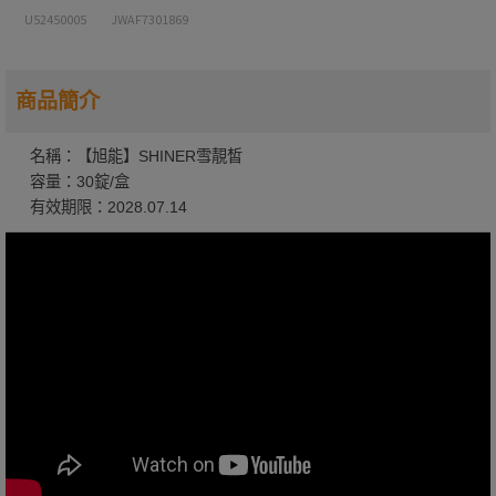
U52450005
JWAF7301869
五膳蛋白機能飲
五膳蛋白機能飲-玫瑰(7包/盒；每盒245克
±5%) 單盒 2027.01.20 -
加購價$675 (現省75
商品簡介
元)
名稱：【旭能】SHINER雪靚皙
RE4DAY PDRN膠原亮妍飲
容量：30錠/盒
膠原亮妍飲(15g/15條/盒) 單盒 -
加購價$850
有效期限：2028.07.14
(現省30元)