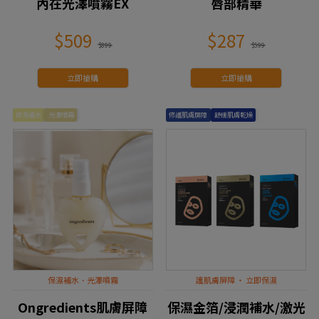
內在光澤噴霧EX
唇部精華
$509
$287
$899
$599
立即搶購
立即搶購
保濕補水
光澤噴霧
修護肌膚屏障
舒緩肌膚乾燥
保濕補水．光澤噴霧
護肌膚屏障 ‧ 立即保濕
Ongredients肌膚屏障
保濕金箔/浸潤補水/激光