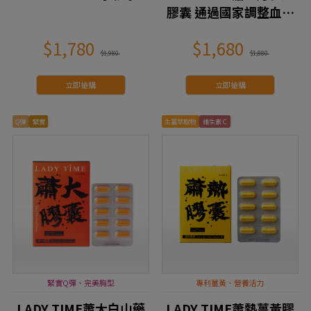
膠囊 通過國家調整血脂
健康食品認證
$1,780
$1,680
$1,980
$1,880
立即搶購
立即搶購
Q彈
緊實
生薑萃取物
維生素Ｃ
緊實Q彈、完美胸型
專利薑黃、營養活力
LADY TIME蕭大白山藥
LADY TIME蕭熱薑黃膠