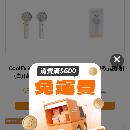
CoolEx 冰感手持風扇
可愛手持風扇(款式隨機)
(白)(黃)顏色隨機
$590
$99
$690
$199
立即搶購
立即搶購
輕鬆溶解
強力去汙
無死角清潔
撫平毛躁
呵護秀髮