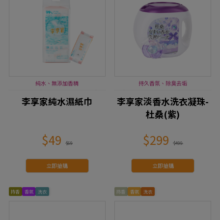
純水、無添加香精
持久香氛、除臭去垢
李享家純水濕紙巾
李享家淡香水洗衣凝珠-
杜桑(紫)
$49
$299
$69
$499
立即搶購
立即搶購
持香
香氛
洗衣
持香
香氛
洗衣