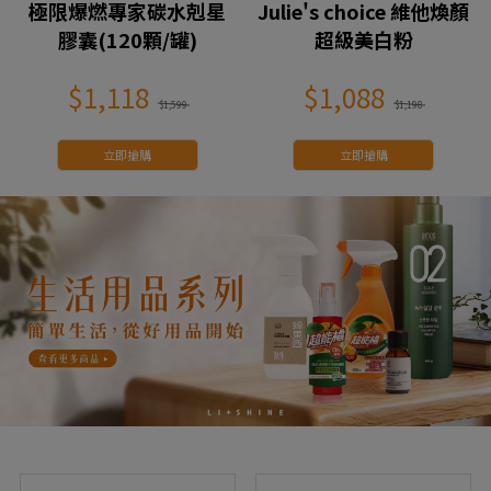
極限爆燃專家碳水剋星
Julie's choice 維他煥顏
膠囊(120顆/罐)
超級美白粉
$1,118
$1,088
$1,599
$1,198
立即搶購
立即搶購