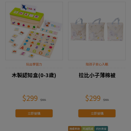
玩出學習力
陪孩子安心入眠
木製認知盒(0-3歲)
拉比小子薄棉被
$299
$299
$399
$399
立即搶購
立即搶購
親膚柔軟
呵護肌膚
純水柔潔