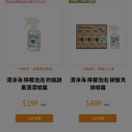
瓦解奶垢
蔬果清潔
去除異味
不傷手
去油
除味
一沖即淨．食器清洗專用
一瓶搞定．清潔大小事
清淨海 檸檬泡泡 奶瓶蔬
清淨海 檸檬泡泡 碗盤洗
果清潔噴霧
滌噴霧
$199
$499
$299
$699
立即搶購
立即搶購