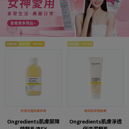
深層修護
妝前打底
純素溫和
溫和洗臉
保濕潔面
舒緩修護肌膚屏障
敏弱肌潔顏推薦
Ongredients肌膚屏障
Ongredients肌膚淨透
鎮靜乳液EX
保濕潔顏乳