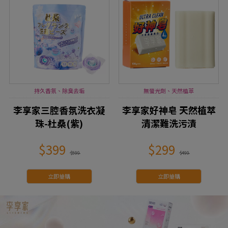
持久香氛、除臭去垢
無螢光劑、天然植萃
李享家三腔香氛洗衣凝
李享家好神皂 天然植萃
珠-杜桑(紫)
清潔難洗污漬
$399
$299
$599
$499
立即搶購
立即搶購