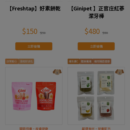
【Freshtap】好素餅乾
【Ginipet 】正官庄紅蔘
潔牙棒
$150
$480
$250
$580
立即搶購
立即搶購
日常點心
溫和好消化
維生素C
膳食纖維
維持腸道健康
關節保養・皮膚健康
嚴選食材・營養配方