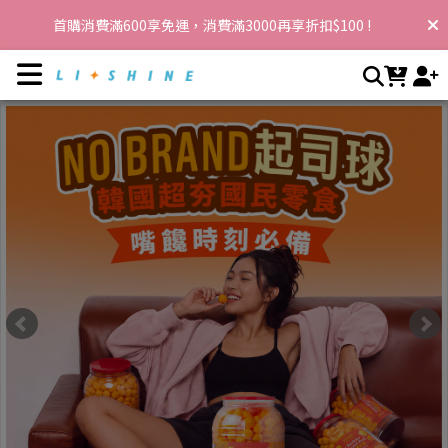
李享家｜韓國人氣熱銷｜小粉水｜MAXCUT｜花媽｜王思佳
首購消費滿600享免運，消費滿3000再享折扣$100 !