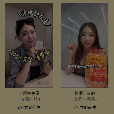
小廢包專屬
慵懶午後的
！充電神器！
~起司小雲朵~
👉 立即前往
👉 立即前往