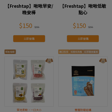
【Freshtap】啾啾早安/
【Freshtap】啾啾低敏
晚安棒
點心
$150
$150
$250
$250
立即搶購
立即搶購
輕鬆咀嚼
適口性佳
低敏低負擔
紅蔘膳食纖維
質地柔軟，一口大小
雙層耐嚼結構