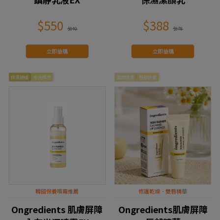
$550
$388
$840
$578
立即搶購
立即搶購
保濕舒緩
水光透亮
滋潤保濕
唇部保養
韓國保養噴霧推薦
修護乾燥．雙唇精華
Ongredients 肌膚屏障
Ongredients肌膚屏障