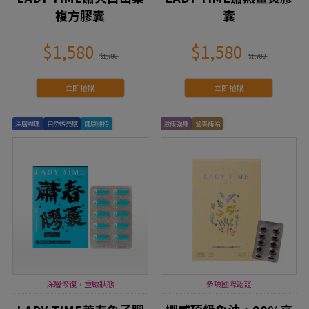
複方膠囊
囊
$1,580
$1,580
$1,780
$1,780
立即搶購
立即搶購
深層調理
自然透亮感
健康維持
滋補強身
營養補給
深層修復，重啟狀態
多項國際認證