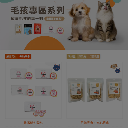
嚴選肉材
低鈉低卡
低熱量
無負擔
犬貓適用
挑嘴貓也愛吃
日常零食，安心餵食