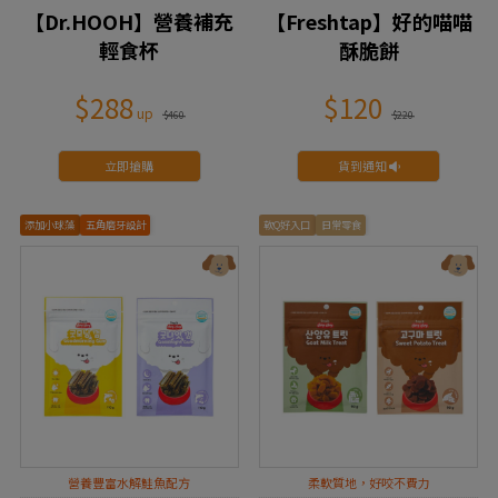
【Dr.HOOH】營養補充
【Freshtap】好的喵喵
輕食杯
酥脆餅
$288
$120
$460
$220
立即搶購
貨到通知
添加小球藻
五角磨牙設計
軟Q好入口
日常零食
營養豐富水解鮭魚配方
柔軟質地，好咬不費力