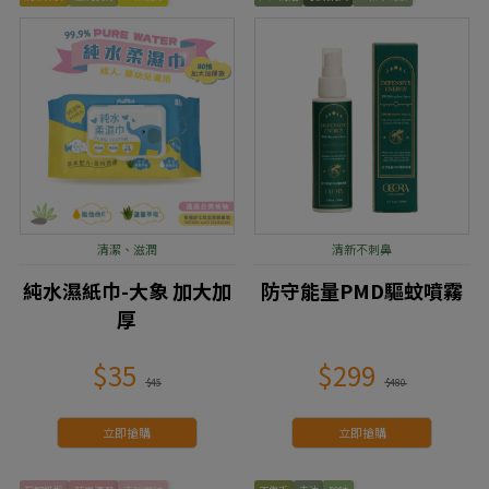
清潔、滋潤
清新不刺鼻
純水濕紙巾-大象 加大加
防守能量PMD驅蚊噴霧
厚
$35
$299
$45
$480
立即搶購
立即搶購