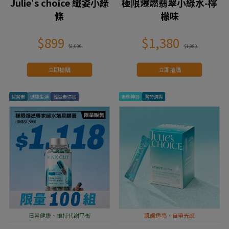
Julie's choice 纖姿小綠
極限爆燃翡翠小綠水-檸
條
檬味
$899
$1,380
$1,099
$1,880
立即搶購
立即搶購
兒茶素
健康生活
維生素添加
素顏神器
薄荷清香
日常健康、維持代謝平衡
肌膚透亮，自帶光感