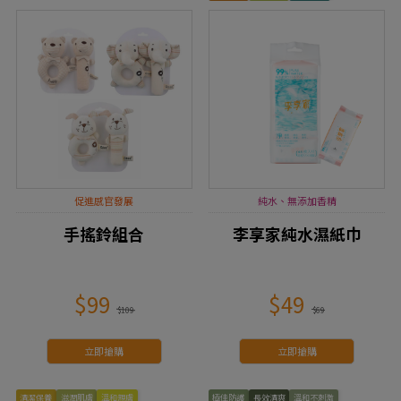
促進感官發展
純水、無添加香精
手搖鈴組合
李享家純水濕紙巾
$99
$49
$109
$69
立即搶購
立即搶購
清潔保養
滋潤肌膚
溫和親膚
極佳防護
長效清爽
溫和不刺激