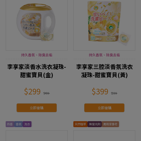
持久香氛、除臭去垢
持久香氛、除臭去垢
李享家淡香水洗衣凝珠-
李享家三腔淡香氛洗衣
甜蜜寶貝(金)
凝珠-甜蜜寶貝(黃)
$299
$399
$499
$599
立即搶購
立即搶購
持香
香氛
洗衣
天然植萃
無螢光劑
萬用家事皂