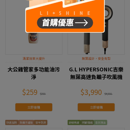
清潔效率大提升
無葉設計，安全有型
大公雞管家多功能油污
G.L HYPERSONIC吉樂
淨
無葉高速負離子吹風機
$259
$3,990
$359
$4,590
立即搶購
立即搶購
快速加熱
負離子護髮
安全防燙
舒緩焦慮
照顧情緒
香氛精油