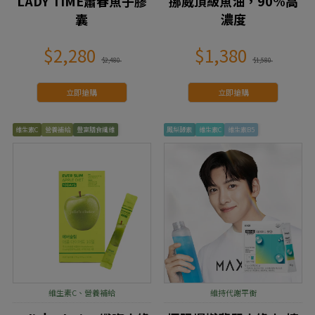
LADY TIME蕭春魚子膠
挪威頂級魚油，90%高
囊
濃度
$2,280
$1,380
$2,480
$1,580
立即搶購
立即搶購
維生素C
營養補給
豐富膳食纖維
鳳梨酵素
維生素C
維生素B5
維生素C、營養補給
維持代謝平衡