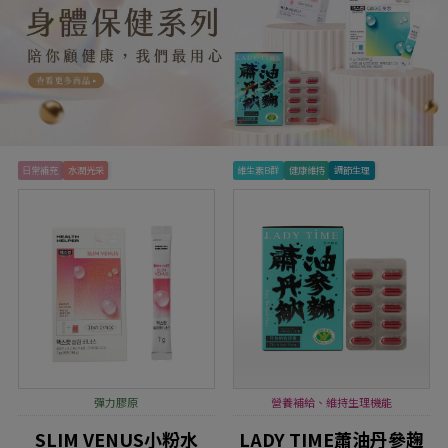
⽇常補充
水潤光采
維生素B群
健康維持
調節生理
彈力膠原
營養補給、維持生理機能
SLIM VENUS小粉水
LADY TIME蕭油丹參趜