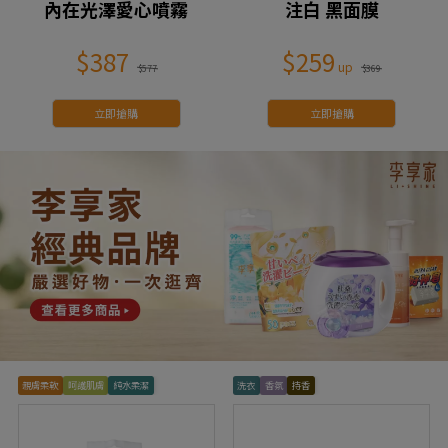
內在光澤愛心噴霧
注白 黑面膜
$387
$259
$577
$369
立即搶購
立即搶購
親膚柔軟
呵護肌膚
純水柔潔
洗衣
香氛
持香