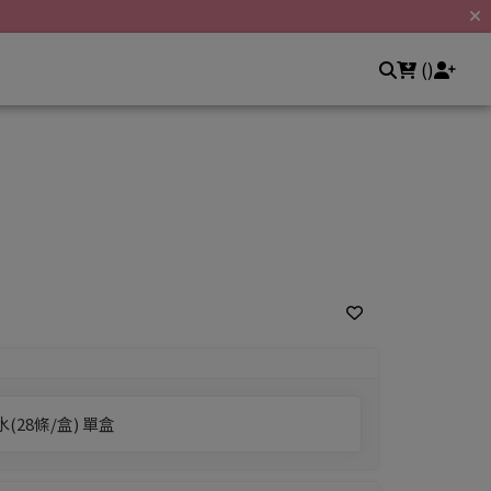
常見問題
聯繫我們
登入/註冊
(
)
婦幼專區
人氣美食
幼童看這裡
涮嘴小食
媽咪必備
28條/盒) 單盒