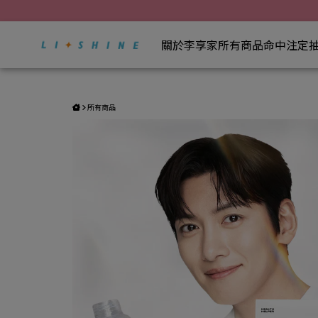
李享家 極限爆燃翡翠小綠水 | 李享家，閃耀你的生活
極限爆燃翡翠小綠水-檸
關於李享家
所有商品
命中注定
極限爆燃翡翠小綠水-
膠囊
(現省1099元)
身體保健
所有商品
極限爆燃翡翠小綠水-檸
營養加分
輕纖順暢
極限爆燃翡翠小綠水-檸
循環UP
眼睛保健
護肝修復
舒眠好心情