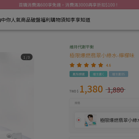
首購消費滿600享免運，消費滿3000再享折扣$100 !
特惠組
檬味X2盒
(現省1000元)
抽中你
人氣商品
破盤福利
購物須知
李享知道
特惠組
檸檬味+極限爆燃專家碳水剋星
美妝保養
時尚搭配
居家生活
維持代謝平衡
特惠組
檬味X3盒
(現省1700元)
極限爆燃翡翠小綠水-檸檬味
基礎保養
流行服飾
居家清潔
1
/
3
4.6
特惠組
彩妝
首飾配件
生活品味
檬味X4盒
(現省2300元)
鳳梨酵素
維生素C
維生素B5
身體保養
女性必備
1,380
1,880
頭髮護理
居家配件
TWD $
毛孩專區
規格
水晶專區
極限爆燃翡翠小綠水(
3C家電配件