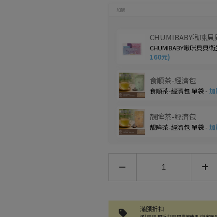
加購
CHUMIBABY啾
CHUMIBABY啾咪貝貝衛
160元)
食順茶-經濟包
食順茶-經濟包 單袋 -
加
靚眸茶-經濟包
靚眸茶-經濟包 單袋 -
加
U-Cool優酷涼-衣
橙)
U-Cool優酷涼- 汽
滿額折扣
汽車瞬涼冷凍噴霧(檸檬)(20
滿$8888 現折 $388限當筆使用 (特定商