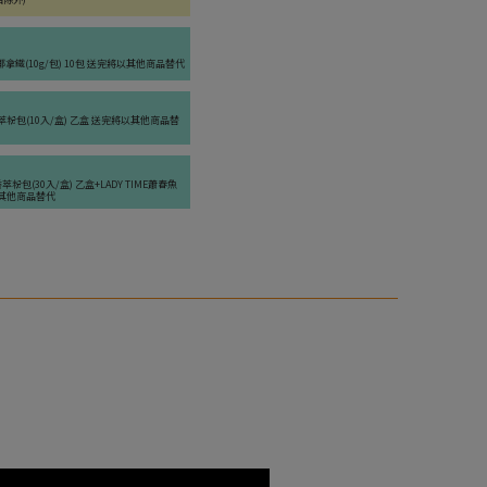
確定並返回
)
asy生椰拿鐵(10g/包) 10包 送完將以其他商品替代
密香萃粉包(10入/盒) 乙盒 送完將以其他商品替
桶) 單桶 2026.09 -
加購價$279
香萃粉包(30入/盒) 乙盒+LADY TIME蕭春魚
將以其他商品替代
；每盒245克±5%) 單盒 2027.01.20 -
加購
原亮妍飲
) 單盒 -
加購價$850 (現省30元)