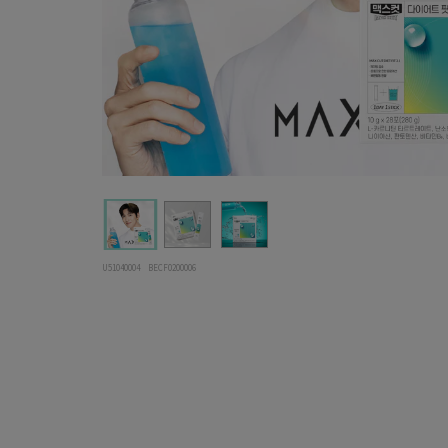
U51040004
BECF0200006