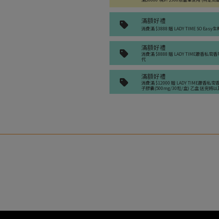
加入購物車
髮圈套裝(紫/粉/黃/藍
滿額好禮
消費滿 $3888 贈 LADY TIME SO E
滿額好禮
消費滿 $8888 贈 LADY TIME蕭香私
NO BRAND起司球
代
NO BRAND起司球(370g/
滿額好禮
消費滿 $12000 贈 LADY TIME蕭香私密
子膠囊(500mg/30粒/盒) 乙盒 送完
五膳蛋白機能飲
五膳蛋白機能飲-玫瑰(7包/盒
價$675 (現省75元)
RE4DAY PDRN膠
膠原亮妍飲(15g/15條/盒