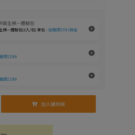
咪貝貝衛生棉－體驗包
生棉－體驗包(3入/包) 單包 -
加購價$39 (現省
購價$299
購價$299
物瞬涼冷凍噴霧(不含酒精)(清新薄荷/急凍香
加入購物車
車瞬涼冷凍噴霧(檸檬)
0ml/罐) 單罐 -
加購價$299
品除外)