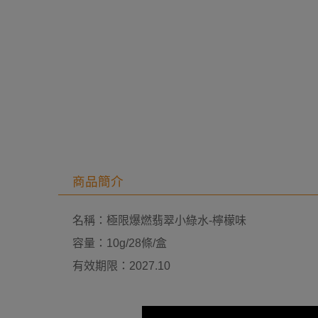
商品簡介
名稱：極限爆燃翡翠小綠水-檸檬味
容量：10g/28條/盒
有效期限：2027.10