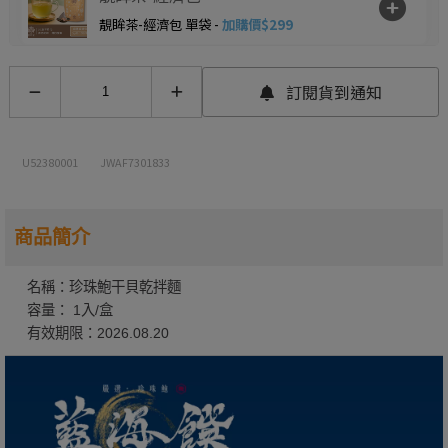
靚眸茶-經濟包 單袋 -
加購價$299
U-Cool優酷涼-衣物瞬涼冷凍噴霧(不含
訂閱貨到通知
酒精)(清新薄荷/急凍香橙)
U52380001
JWAF7301833
U-Cool優酷涼- 汽車瞬涼冷凍噴霧(檸
檬)
商品簡介
汽車瞬涼冷凍噴霧(檸檬)(200ml/罐) 單罐 -
加
購價$299
名稱：珍珠鮑干貝乾拌麵
容量： 1入/盒
髮圈套裝(紫/粉/黃/藍)
有效期限：2026.08.20
NO BRAND起司球
NO BRAND起司球(370g/桶) 單桶 2026.09 -