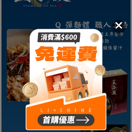
加購價$279
五膳蛋白機能飲
五膳蛋白機能飲-玫瑰(7包/盒；每盒245克
±5%) 單盒 2027.01.20 -
加購價$675 (現省75
元)
RE4DAY PDRN膠原亮妍飲
膠原亮妍飲(15g/15條/盒) 單盒 -
加購價$850
(現省30元)