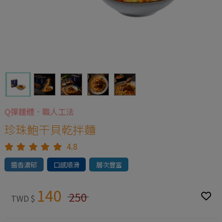
Q彈麵體．職人工法
珍珠鮑干貝乾拌麵
4.8
醬香濃郁
口感順滑
層次豐富
140
250
TWD $