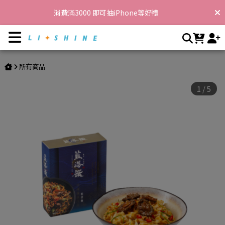
珍珠鮑干貝乾拌麵 | 李享家，閃耀你的生活
消費滿3000 即可抽iPhone等好禮
消費滿3888 滿額贈LADY TIME SO Easy生椰拿鐵*10包
消費滿8888 滿額贈LADY TIME蕭香私密香萃粉包(10入/盒) 乙盒，
所有商品
再現折388
消費滿12000 送 滿額贈蕭香私密香萃粉包(30入/盒) 乙盒+蕭春魚子
1
/
5
膠囊(500mg/30粒/盒) 乙盒
首購消費滿600享免運，消費滿3000再享折扣$100 !