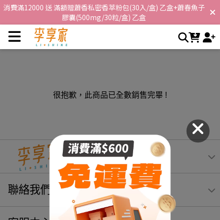
消費滿12000 送 滿額贈蕭香私密香萃粉包(30入/盒) 乙盒+蕭春魚子
李享家｜韓國人氣熱銷｜小粉水｜MAXCUT｜花媽｜王思佳 |
膠囊(500mg/30粒/盒) 乙盒
李享家，閃耀你的生活
首購消費滿600享免運，消費滿3000再享折扣$100 !
很抱歉，此商品已全數銷售完畢 !
聯絡我們