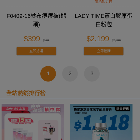
氣色加分包
F0409-16紗布痘痘被(熊
LADY TIME蕭白膠原蛋
頭)
白粉包
$399
$2,199
$599
$2,399
立即搶購
立即搶購
1
2
3
全站熱銷排行榜