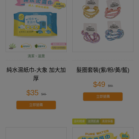
清潔、滋潤
純水濕紙巾-大象 加大加
髮圈套裝(紫/粉/黃/藍)
厚
$49
$59
$35
$45
立即搶購
立即搶購
溫和親膚
滋潤肌膚
清潔保養