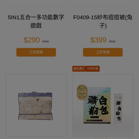
5IN1五合一多功能數字
F0409-15紗布痘痘被(兔
遊戲
子)
$290
$399
$490
$599
立即搶購
立即搶購
維生素C
日常保養