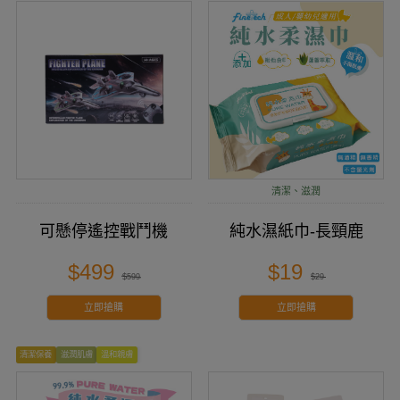
清潔、滋潤
可懸停遙控戰鬥機
純水濕紙巾-長頸鹿
$499
$19
$599
$29
立即搶購
立即搶購
清潔保養
滋潤肌膚
溫和親膚