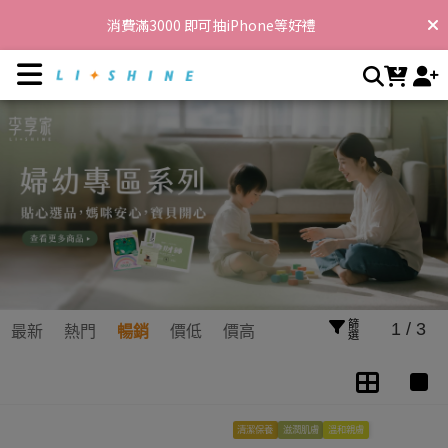
婦幼專區 | 李享家，閃耀你的生活
消費滿3000 即可抽iPhone等好禮
消費滿3888 滿額贈LADY TIME SO Easy生椰拿鐵*10包
消費滿8888 滿額贈LADY TIME蕭香私密香萃粉包(10入/盒) 乙盒，
再現折388
消費滿12000 送 滿額贈蕭香私密香萃粉包(30入/盒) 乙盒+蕭春魚子
膠囊(500mg/30粒/盒) 乙盒
首購消費滿600享免運，消費滿3000再享折扣$100 !
篩選
1 / 3
最新
熱門
暢銷
價低
價高
清潔保養
滋潤肌膚
溫和親膚