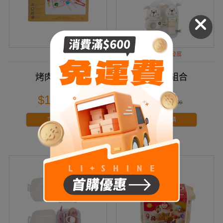
促進感官發展
烤肉積木組
手搖鈴組合
$199
$99
$299
$109
立即搶購
立即搶購