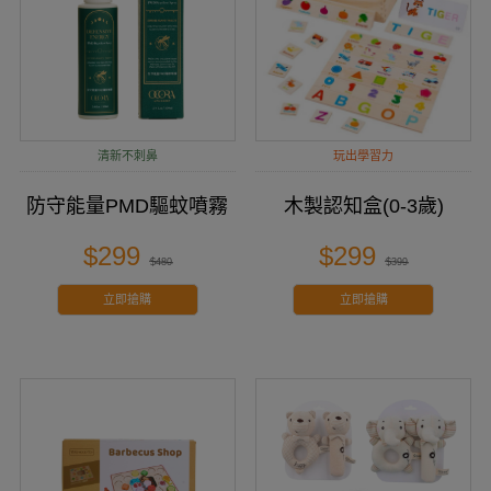
清新不刺鼻
玩出學習力
防守能量PMD驅蚊噴霧
木製認知盒(0-3歲)
$299
$299
$480
$399
立即搶購
立即搶購