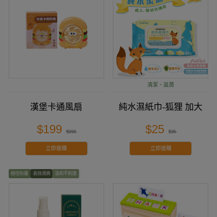
清潔、滋潤
漢堡卡通風扇
純水濕紙巾-狐狸 加大
$199
$25
$299
$35
立即搶購
立即搶購
極佳防護
長效清爽
溫和不刺激