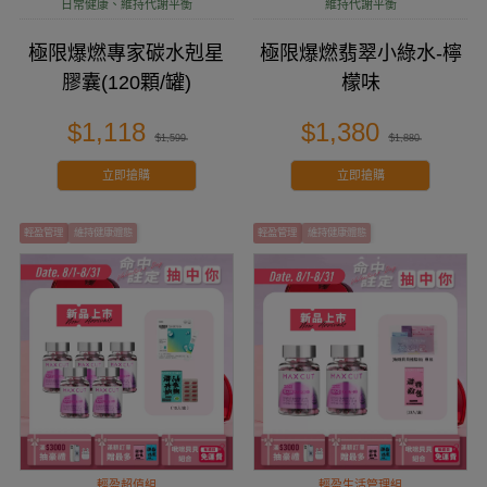
日常健康、維持代謝平衡
維持代謝平衡
極限爆燃專家碳水剋星
極限爆燃翡翠小綠水-檸
膠囊(120顆/罐)
檬味
$1,118
$1,380
$1,599
$1,880
立即搶購
立即搶購
輕盈管理
維持健康體態
輕盈管理
維持健康體態
輕盈超值組
輕盈生活管理組