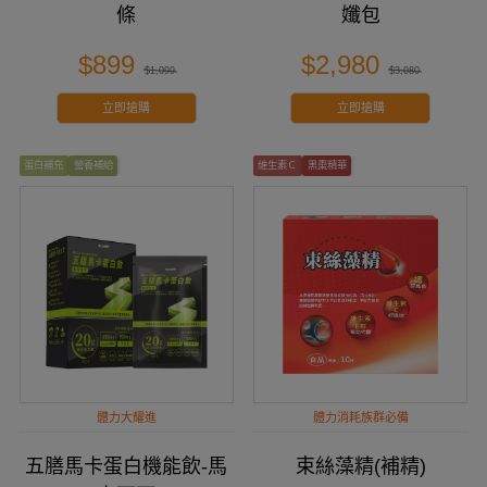
條
孅包
$899
$2,980
$1,099
$3,080
立即搶購
立即搶購
蛋白補充
營養補給
維生素Ｃ
黑棗精華
體力大耀進
體力消耗族群必備
五膳馬卡蛋白機能飲-馬
束絲藻精(補精)