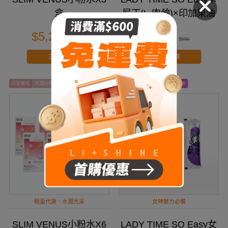
盒
尼丁(L-肉鹼)×印加果油
複方膠囊
$5,233
$890
$5,940
$990
立即搶購
立即搶購
⽇常補充
水潤光采
調整體質
營養補給
新陳代謝
輕盈代謝．水潤光采
女神魅力必備
SLIM VENUS小粉水X6
LADY TIME SO Easy女