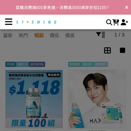
循環UP | 李享家，閃耀你的生活
首購消費滿600享免運，消費滿3000再享折扣$100 !
篩選
1 / 3
最新
熱門
暢銷
價低
價高
兒茶素
健康生活
維生素添加
鳳梨酵素
維生素C
維生素B5