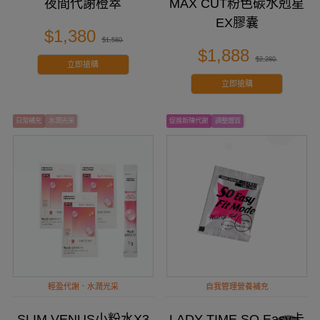
夜間代謝橙萃
MAX CUT粉色碳水剋星
EX膠囊
$1,380
$1,580
$1,888
$2,280
立即搶購
立即搶購
⽇常補充
水潤光采
促進新陳代謝
調整體質
輕盈代謝．水潤光采
自我管理營養補充
SLIM VENUS小粉水X3
LADY TIME SO Easy卡