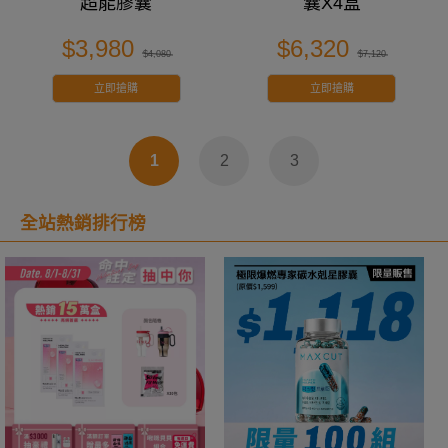
超能膠囊
囊X4盒
$3,980
$6,320
$4,080
$7,120
立即搶購
立即搶購
1
2
3
全站熱銷排行榜