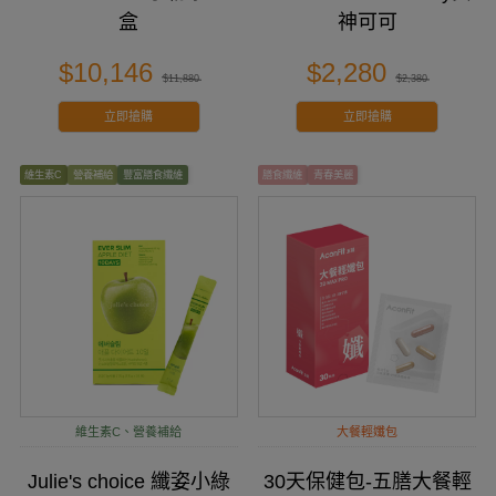
盒
神可可
$10,146
$2,280
$11,880
$2,380
立即搶購
立即搶購
維生素C
營養補給
豐富膳食纖維
膳食纖維
青春美麗
維生素C、營養補給
大餐輕孅包
Julie's choice 纖姿小綠
30天保健包-五膳大餐輕