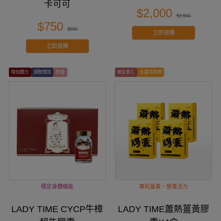
卡可可
$2,000
$2,500
$750
$850
立即搶購
立即搶購
增加體力
調整體質
修復
維生素Ｃ
生薑萃取物
穩定身體機能
專利薑黃、營養活力
LADY TIME CYCP牛樟
LADY TIME蕭熱薑黃膠