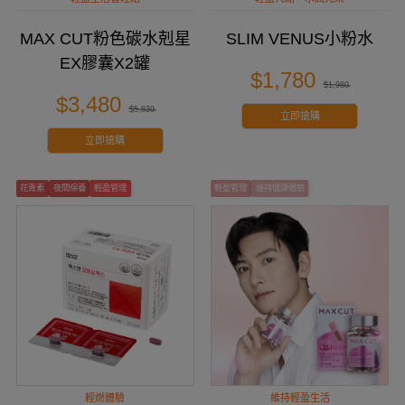
MAX CUT粉色碳水剋星
SLIM VENUS小粉水
EX膠囊X2罐
$1,780
$1,980
$3,480
$5,839
立即搶購
立即搶購
花青素
夜間保養
輕盈管理
輕盈管理
維持健康體態
輕燃體驗
維持輕盈生活