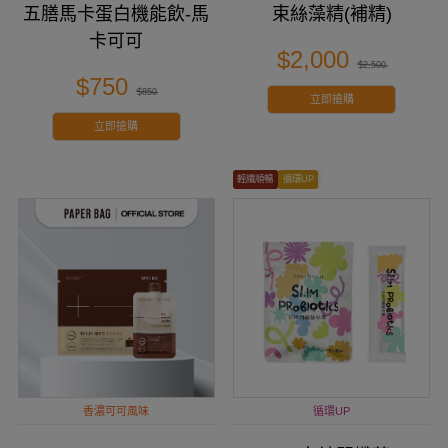
五膳馬卡蛋白機能飲-馬
束絲藻精(補精)
卡可可
$2,000
$2,500
$750
$850
立即搶購
立即搶購
輕纖順暢
循環UP
香濃可可風味
循環UP