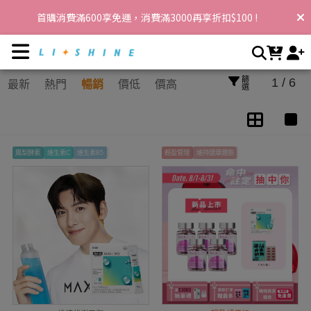
營養加分 | 李享家，閃耀你的生活
首購消費滿600享免運，消費滿3000再享折扣$100 !
篩選
1 / 6
最新
熱門
暢銷
價低
價高
鳳梨酵素
維生素C
維生素B5
輕盈管理
維持健康體態