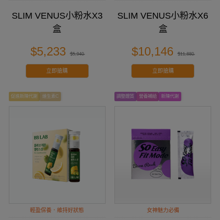
SLIM VENUS小粉水X3
SLIM VENUS小粉水X6
盒
盒
$5,233
$10,146
$5,940
$11,880
立即搶購
立即搶購
促進新陳代謝
維生素C
調整體質
營養補給
新陳代謝
輕盈保養．維持好狀態
女神魅力必備