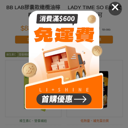
BB LAB膠囊款橄欖油檸
LADY TIME SO Easy女
檬汁
神可可
$880
$2,280
$1,080
$2,380
立即搶購
立即搶購
維生素C
營養補給
豐富膳食纖維
膳食纖維
蛋白質
維生素C、營養補給
低熱量、補充蛋白質