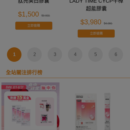
肽亮美白膠囊
LADY TIME CYCP牛樟
超能膠囊
$1,500
$2,000
$3,980
$4,080
立即搶購
立即搶購
1
2
3
4
5
6
全站關注排行榜