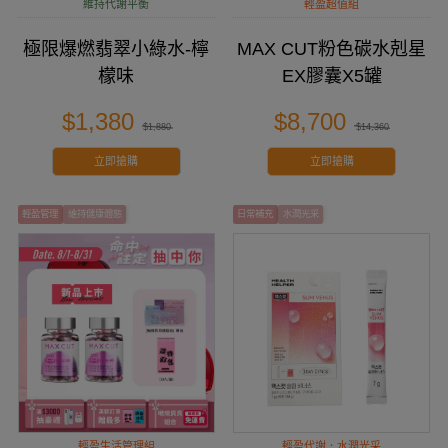
維持代謝平衡
輕盈超值組
極限爆燃翡翠小綠水-檸
MAX CUT粉色碳水剋星
檬味
EX膠囊X5罐
$1,380
$8,700
$1,880
$14,360
立即搶購
立即搶購
輕盈管理
維持健康體態
⽇常補充
水潤光采
輕盈生活管理組
輕盈代謝．水潤光采