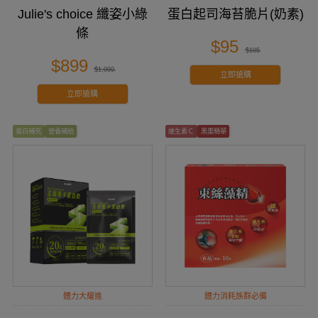
Julie's choice 纖姿小綠
蛋白起司海苔脆片(奶素)
條
$95
$105
$899
$1,099
立即搶購
立即搶購
蛋白補充
營養補給
維生素Ｃ
黑棗精華
體力大耀進
體力消耗族群必備