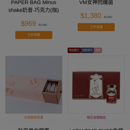
PAPER BAG Minus
VM女神閃纖菌
shake奶昔-巧克力(咖)
$1,380
$1,580
$969
$1,269
立即搶購
立即搶購
增加體力
調整體質
修復
日常美妍保養
穩定身體機能