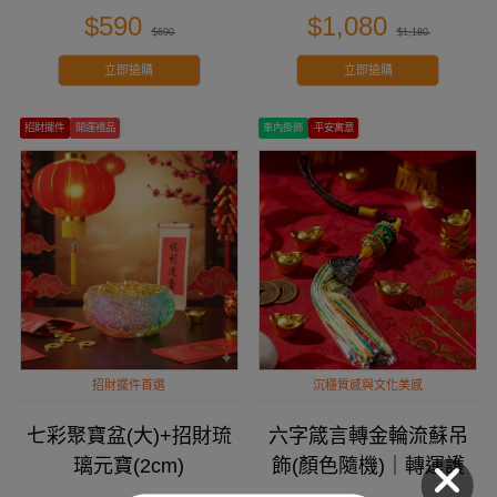
$590
$1,080
$690
$1,180
立即搶購
立即搶購
招財擺件
開運禮品
車內掛飾
平安寓意
招財擺件首選
沉穩質感與文化美感
七彩聚寶盆(大)+招財琉
六字箴言轉金輪流蘇吊
璃元寶(2cm)
飾(顏色隨機)｜轉運護
身・吉祥隨行