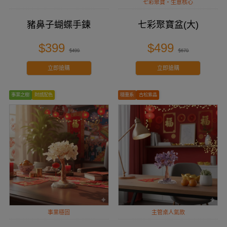
七彩聚寶・生意核心
豬鼻子蝴蝶手鍊
七彩聚寶盆(大)
$399
$499
$499
$670
立即搶購
立即搶購
事業之樹
財感配色
穩重系
古松紫晶
事業穩固
主管桌人氣款