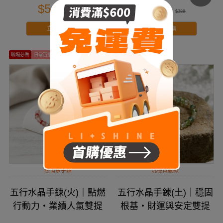
$547
$288
$728
$388
立即搶購
立即搶購
職場必備
日常百搭
大地色系
國風飾品
熱情系手鍊
沉穩質感款
五行水晶手鍊(火)｜點燃
五行水晶手鍊(土)｜穩固
行動力・業績人氣雙提
根基・財運與安定雙提
升
升