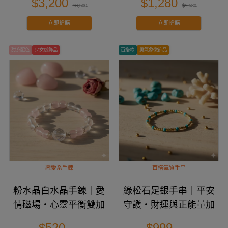
$3,200
$1,280
$3,500
$1,580
立即搶購
立即搶購
甜系配色
少女感飾品
百搭款
勇氣象徵飾品
戀愛系手鍊
百搭氣質手串
粉水晶白水晶手鍊｜愛
綠松石足銀手串｜平安
情磁場・心靈平衡雙加
守護・財運與正能量加
分
分
$520
$999