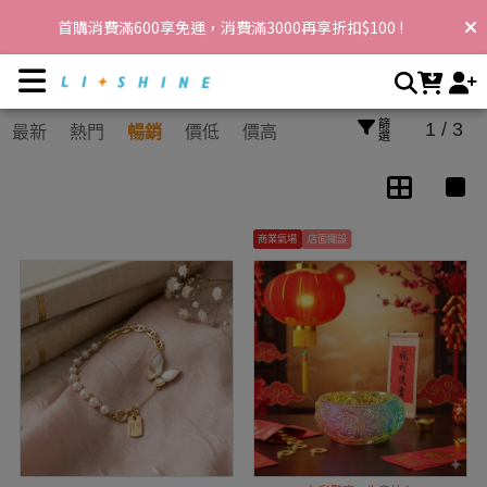
水晶專區 | 李享家，閃耀你的生活
首購消費滿600享免運，消費滿3000再享折扣$100 !
篩選
1 / 3
最新
熱門
暢銷
價低
價高
商業氣場
店面擺設