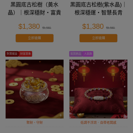
黑圓底古松樹（黃水
黑圓底古松樹(紫水晶)｜
晶）｜根深穩財・富貴
根深穩運・智慧長青
長青
$1,380
$1,380
$1,580
$1,580
立即搶購
立即搶購
聚寶擺設
財富意象
氣質飾品
人氣款
聚財、守財
低調不浮誇．自帶老闆感