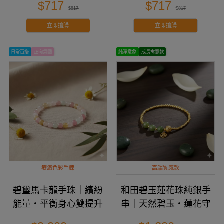
$717
$717
$817
$817
立即搶購
立即搶購
日常百搭
正向氛圍
純淨意象
成長寓意款
療癒色彩手鍊
高端質感款
碧璽馬卡龍手珠｜繽紛
和田碧玉蓮花珠純銀手
能量・平衡身心雙提升
串｜天然碧玉・蓮花守
護手串