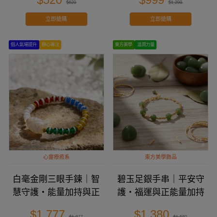
$620
$1,299
立即搶購
立即搶購
個人氣場提升
靜心專注
東方美學
溫潤力量
心靈療癒系
東方美學飾品
白毫金剛三眼手鍊｜智
碧玉足銀手串｜平安守
慧守護・能量加持與正
護・福運與正能量加持
向磁場
$1,777
$1,380
$1,977
$1,580