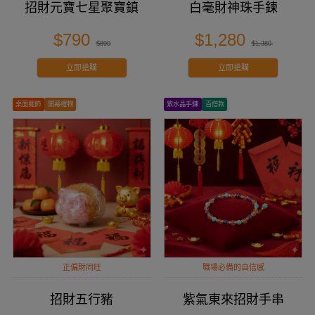
招財元寶七星聚寶鎮
白毫財神珠手鍊
$790
$1,280
$890
$1,380
立即搶購
立即搶購
桌面擺飾
開幕禮物
紫水晶手鍊
百搭款
正偏財同旺
職場必備的自信感
招財五行豬
紫氣東來招財手串